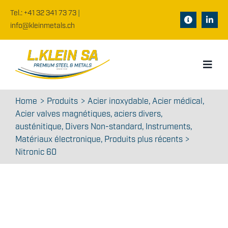
Skip
Tel.: +41 32 341 73 73
|
to
Toggle
info@kleinmetals.ch
content
Navigation
Documents
Toggl
Fiches techn
Navig
Home
Home
Produits
Acier inoxydable
Acier médical
panier
Acier valves magnétiques
aciers divers
Portrait
austénitique
Divers Non-standard
Instruments
WooCommerce
Matériaux électronique
Produits plus récents
Produits
Nitronic 60
Jobs
News