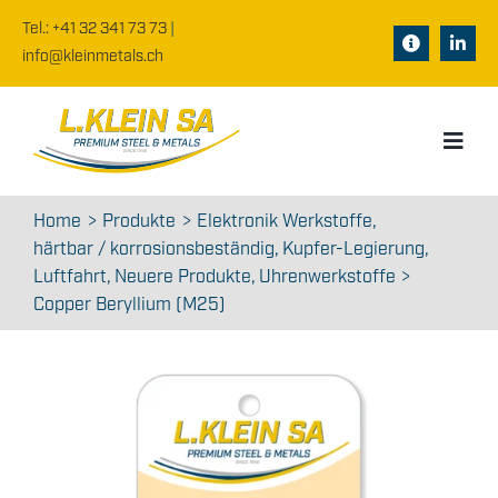
Zum
Tel.: +41 32 341 73 73
|
Inhalt
Toggle
info@kleinmetals.ch
springen
Navigation
Dokumente
Toggl
Datenblätter
Navig
Home
Home
Produkte
Elektronik Werkstoffe
Warenkorb
härtbar / korrosionsbeständig
Kupfer-Legierung
Über uns
Luftfahrt
Neuere Produkte
Uhrenwerkstoffe
WooCommerce
Copper Beryllium (M25)
Produkte
Jobs
News