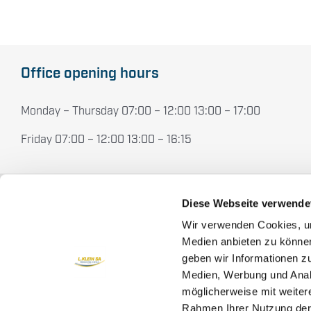
Office opening hours
Monday – Thursday 07:00 – 12:00 13:00 – 17:00
Friday 07:00 – 12:00 13:00 – 16:15
Diese Webseite verwende
L. KLEIN SA
Home
Wir verwenden Cookies, um
Medien anbieten zu können
About us
Chemin du Long-Champ 110
geben wir Informationen z
2504 Biel/Bienne
Medien, Werbung und Analy
Products
Schweiz
möglicherweise mit weiter
News
Rahmen Ihrer Nutzung der