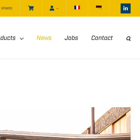
 sheets
oducts
News
Jobs
Contact