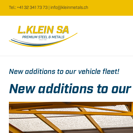
Skip
Tel.: +41 32 341 73 73
|
info@kleinmetals.ch
to
content
New additions to our vehicle fleet!
New additions to our 