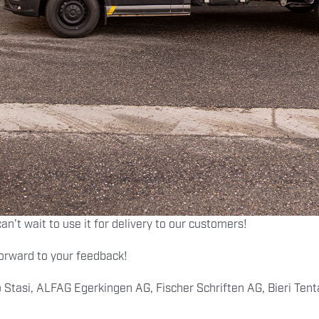
n’t wait to use it for delivery to our customers!
orward to your feedback!
o Stasi, ALFAG Egerkingen AG, Fischer Schriften AG, Bieri Te