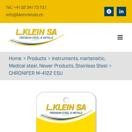
Skip
Tel.: +41 32 341 73 73
|
to
Toggle
info@kleinmetals.ch
content
Navigation
Documents
Toggl
Data sheets
Navig
Home
Home
Products
Instruments
martensitic
Cart
Medical steel
Newer Products
Stainless Steel
About us
CHRONIFER M-4122 ESU
WooCommerce
Products
Jobs
News