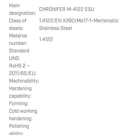
Klein
CHRONIFER M-4122 ESU
designation:
Class of
1.4122/EN X39CrMo17-1–Martensitic
steels:
Stainless Steel
Material
1.4122
number:
Standard
UNS:
RoHS 2 –
2011/65/EU:
Machinability:
Hardening
capability:
Forming:
Cold working
hardening:
Polishing
ability: